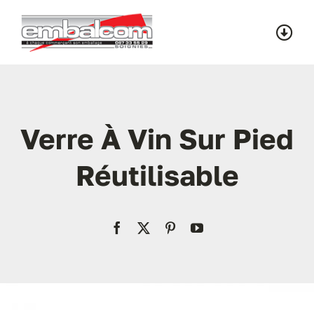
Skip
to
Togg
content
Navi
Accueil
Catalogue
Verre À Vin Sur Pied
Réutilisable
Contact