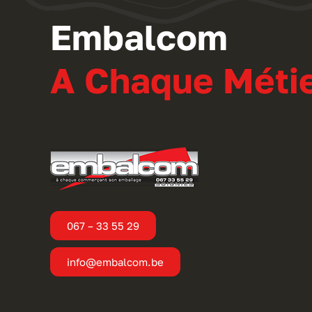
Embalcom
A Chaque Métie
067 – 33 55 29
info@embalcom.be