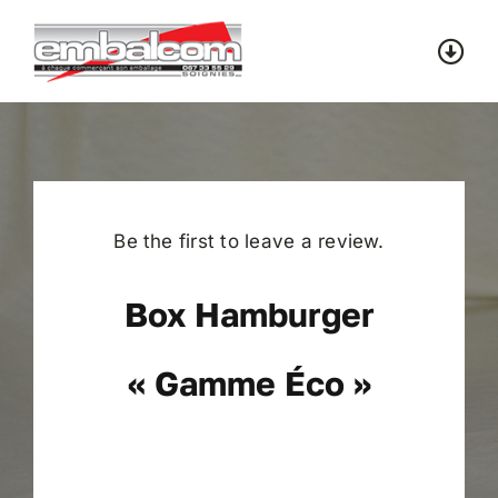
Skip
to
Togg
content
Navi
Accueil
Catalogue
Be the first to leave a review.
Contact
Box Hamburger
« Gamme Éco »