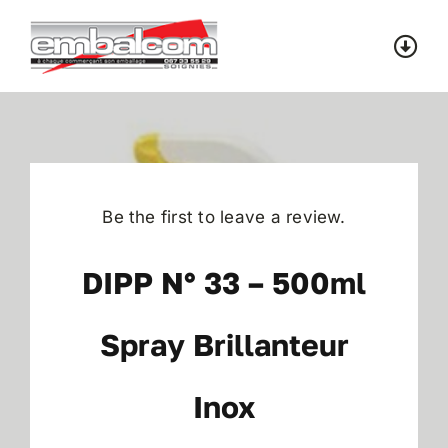
Skip
to
Togg
content
Navi
Accueil
Catalogue
Be the first to leave a review.
Contact
DIPP N° 33 – 500ml
Spray Brillanteur
Inox