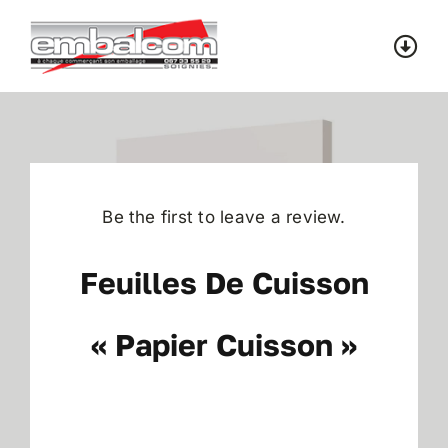
Skip
to
Togg
content
Navi
Accueil
Catalogue
Be the first to leave a review.
Contact
Feuilles De Cuisson
« Papier Cuisson »