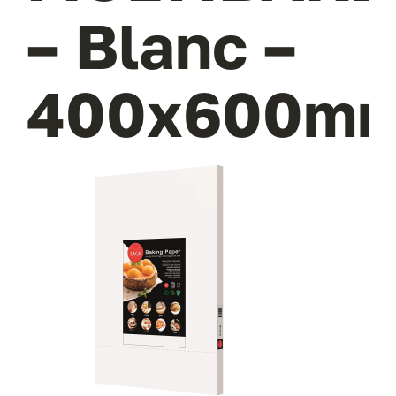
– Blanc –
400x600m