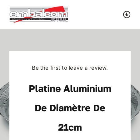
Skip
to
Togg
content
Navi
Accueil
Catalogue
Be the first to leave a review.
Contact
Platine Aluminium
De Diamètre De
21cm