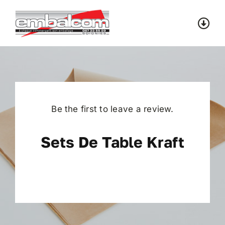
Skip
to
Togg
content
Navi
Accueil
Catalogue
Be the first to leave a review.
Contact
Sets De Table Kraft