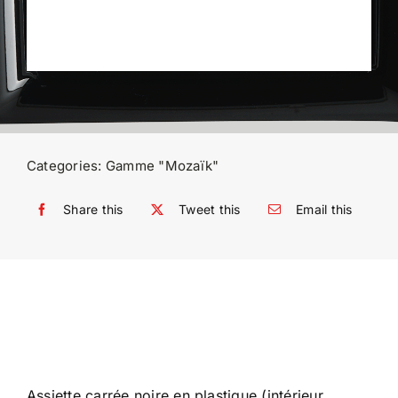
Categories:
Gamme "Mozaïk"
Share this
Tweet this
Email this
Assiette carrée noire en plastique (intérieur