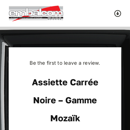
Skip
to
Togg
content
Navi
Accueil
Catalogue
Be the first to leave a review.
Contact
Assiette Carrée
Noire – Gamme
Mozaïk