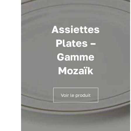
Assiettes
Plates –
Gamme
Mozaïk
Voir le produit